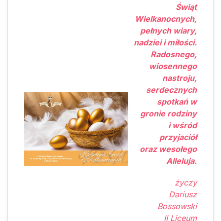
Świąt
Wielkanocnych,
pełnych wiary,
nadziei i miłości.
Radosnego,
wiosennego
nastroju,
serdecznych
spotkań w
gronie rodziny
i wśród
przyjaciół
oraz wesołego
Alleluja.
życzy
Dariusz
Bossowski
II Liceum