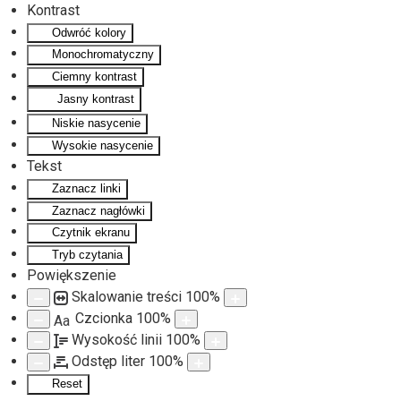
Kontrast
Odwróć kolory
Monochromatyczny
Ciemny kontrast
Jasny kontrast
Niskie nasycenie
Wysokie nasycenie
Tekst
Zaznacz linki
Zaznacz nagłówki
Czytnik ekranu
Tryb czytania
Powiększenie
Skalowanie treści
100
%
Czcionka
100
%
Aa
Wysokość linii
100
%
Odstęp liter
100
%
Reset