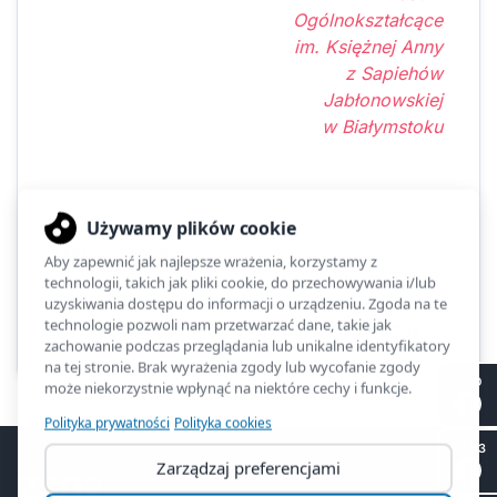
Ogólnokształcące
im. Księżnej Anny
z Sapiehów
Jabłonowskiej
w Białymstoku
Kliknięć: 1286
Poprzednia
Następna
II LO
SP 53
ZSO2