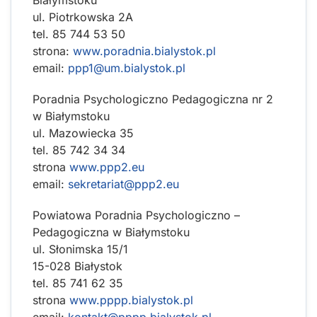
ul. Piotrkowska 2A
tel. 85 744 53 50
strona:
www.poradnia.bialystok.pl
email:
ppp1@um.bialystok.pl
Poradnia Psychologiczno Pedagogiczna nr 2
w Białymstoku
ul. Mazowiecka 35
tel. 85 742 34 34
strona
www.ppp2.eu
email:
sekretariat@ppp2.eu
Powiatowa Poradnia Psychologiczno –
Pedagogiczna w Białymstoku
ul. Słonimska 15/1
15-028 Białystok
tel. 85 741 62 35
strona
www.pppp.bialystok.pl
email:
kontakt@pppp.bialystok.pl