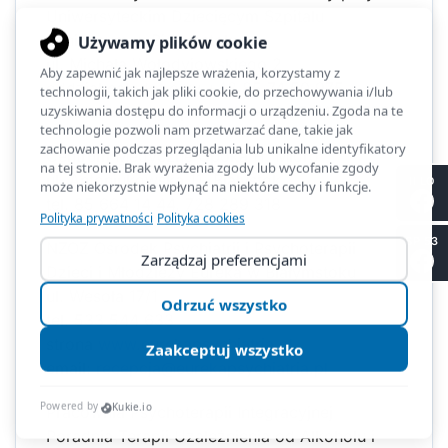
Uniwersyteckim Dziecięcym Szpitalu
Klinicznym w Białymstoku,
ul. Michała Wołodyjowskiego 2
oddział całodobowy +48 85 74 50 975
oddział dzienny i poradnia +48 85 74 50 788
Centrum Medyczne Opoka H. Midro
ul. Antoniukowska 11, Białystok
II LO
tel. 85 664 14 44, 728 289 318
SP 53
NZOZ Ośrodek Psychiatrii i Psychoterapii
Dzieci i Młodzieży Eureka w Białymstoku
ul. Wesoła 17/1
tel. 533 544 633
strona
www.eurekapsychiatria.pl
email:
recepcja@eurekapsychiatria.pl
Pracownia Psychoterapii Integracyjnej
Poradnia Terapii Uzależnienia od Alkoholu i