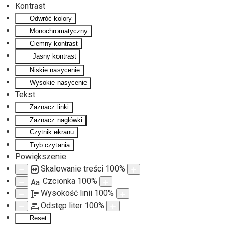
Kontrast
Odwróć kolory
Monochromatyczny
Ciemny kontrast
Jasny kontrast
Niskie nasycenie
Wysokie nasycenie
Tekst
Zaznacz linki
Zaznacz nagłówki
Czytnik ekranu
Tryb czytania
Powiększenie
Skalowanie treści
100
%
Czcionka
100
%
Aa
Wysokość linii
100
%
Odstęp liter
100
%
Reset