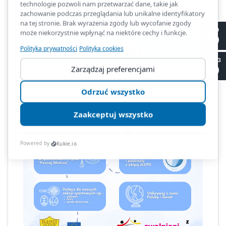
II LO
SP 53