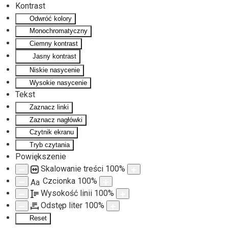
Kontrast
Odwróć kolory
Monochromatyczny
Ciemny kontrast
Jasny kontrast
Niskie nasycenie
Wysokie nasycenie
Tekst
Zaznacz linki
Zaznacz nagłówki
Czytnik ekranu
Tryb czytania
Powiększenie
Skalowanie treści
100
%
Czcionka
100
%
Aa
Wysokość linii
100
%
Odstęp liter
100
%
Reset