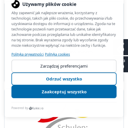
II LO
SP 53
PROGRAM DSD II