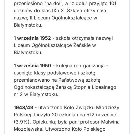
przeniesiono "na dół", a "z dołu" przyjęto 101
uczniów do klas IX i X. Szkoła otrzymała
nazwę II Liceum Ogólnokształcące w
Białymstoku.
1 września 1952
- szkoła otrzymała nazwę II
Liceum Ogólnokształcące Żeńskie w
Białymstoku.
1 września 1950
- kolejna reorganizacja -
usunięto klasy podstawowe i szkołę
przemianowano na Państwową szkołę
Ogólnokształcącą Żeńską Stopnia Licealnego
nr 2 w Białymstoku.
1948/49
- utworzono Koło Związku Młodzieży
Polskiej. Liczyło 20 członkiń na 512 uczennic
(3,9%). Opiekunką była pani profesor Malwina
Mozolewska. Utworzono Koło Polskiego