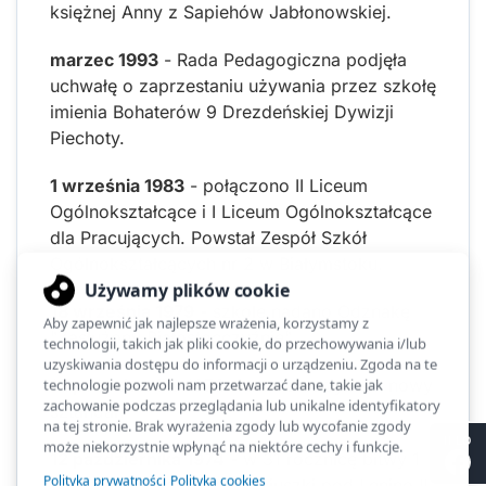
księżnej Anny z Sapiehów Jabłonowskiej.
marzec 1993
- Rada Pedagogiczna podjęła
uchwałę o zaprzestaniu używania przez szkołę
imienia Bohaterów 9 Drezdeńskiej Dywizji
Piechoty.
1 września 1983
- połączono II Liceum
Ogólnokształcące i I Liceum Ogólnokształcące
dla Pracujących. Powstał Zespół Szkół
Ogólnokształcących nr 2 w Białymstoku.
18 września 1979
- szkole nadano Odznakę
"Zasłużony Białostocczyźnie".
12 października 1976
- szkoła otrzymała nowy
sztandar.
II LO
12 października 1974
- w 31 rocznicę bitwy 1
Dywizji im. Tadeusza Kościuszki pod Lenino II