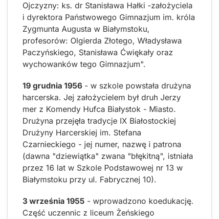
Ojczyzny: ks. dr Stanisława Hałki -założyciela
i dyrektora Państwowego Gimnazjum im. króla
Zygmunta Augusta w Białymstoku,
profesorów: Olgierda Złotego, Władysława
Paczyńskiego, Stanisława Ćwiękały oraz
wychowanków tego Gimnazjum".
19 grudnia 1956
- w szkole powstała drużyna
harcerska. Jej założycielem był druh Jerzy
mer z Komendy Hufca Białystok - Miasto.
Drużyna przejęła tradycje IX Białostockiej
Drużyny Harcerskiej im. Stefana
Czarnieckiego - jej numer, nazwę i patrona
(dawna "dziewiątka" zwana "błękitną", istniała
przez 16 lat w Szkole Podstawowej nr 13 w
Białymstoku przy ul. Fabrycznej 10).
3 września 1955
- wprowadzono koedukację.
Część uczennic z liceum Żeńskiego