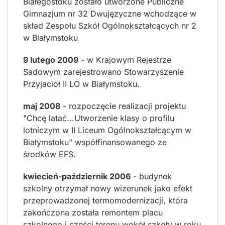
Białegostoku zostało utworzone Publiczne
Gimnazjum nr 32 Dwujęzyczne wchodzące w
skład Zespołu Szkół Ogólnokształcących nr 2
w Białymstoku
9 lutego 2009
- w Krajowym Rejestrze
Sadowym zarejestrowano Stowarzyszenie
Przyjaciół II LO w Białymstoku.
maj 2008
- rozpoczęcie realizacji projektu
"Chcę latać...Utworzenie klasy o profilu
lotniczym w II Liceum Ogólnokształcącym w
Białymstoku" współfinansowanego ze
środków EFS.
kwiecień-październik 2006
- budynek
szkolny otrzymał nowy wizerunek jako efekt
przeprowadzonej termomodernizacji, która
zakończona została remontem placu
szkolnego i części terenu wokół szkoły w roku