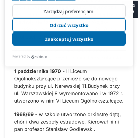
SP 53
Liceum Ogólnokształcącemu w Białymstoku
nadano imię Bohaterów 9 Drezdeńskiej Dywizji
Piechoty (ta formacja Ludowego Wojska
Polskiego utworzona została jesienią 1944 r. w
okolicach Białegostoku).
25 marca 1974
- wizytę w szkole złożył
minister oświaty i wychowania Jerzy Kuberski.
1 października 1970
- II Liceum
Ogólnokształcące przeniosło się do nowego
budynku przy ul. Narewskiej 11.Budynek przy
ul. Warszawskiej 8 wyremontowano i w 1972 r.
utworzono w nim VI Liceum Ogólnokształcące.
1968/69
- w szkole utworzono orkiestrę dętą,
chór i dwa zespoły estradowe. Kierował nimi
pan profesor Stanisław Godlewski.