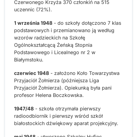
Czerwonego Krzyża 370 członkiń na 515
uczennic (72%).
1 września 1948
- do szkoły dołączono 7 klas
podstawowych i przemianowano ją według
wzorów radzieckich na Szkołę
Ogólnokształcącą Żeńską Stopnia
Podstawowego i Licealnego nr 2 w
Białymstoku.
czerwiec 1948
- założono Koło Towarzystwa
Przyjaciół Żołnierza (późniejsza Liga
Przyjaciół Żołnierza). Opiekunką była pani
profesor Helena Boczkowska.
1947/48
- szkoła otrzymała pierwszy
radioodbiornik i pierwszy wśród szkół
białostockich dźwiękowy aparat projekcyjny.
maj 1948
- utworzono Szkolny Hufiec