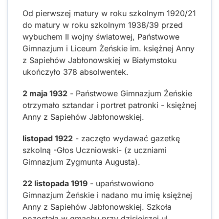
Od pierwszej matury w roku szkolnym 1920/21
do matury w roku szkolnym 1938/39 przed
wybuchem II wojny światowej, Państwowe
Gimnazjum i Liceum Żeńskie im. księżnej Anny
z Sapiehów Jabłonowskiej w Białymstoku
ukończyło 378 absolwentek.
2 maja 1932
- Państwowe Gimnazjum Żeńskie
otrzymało sztandar i portret patronki - księżnej
Anny z Sapiehów Jabłonowskiej.
listopad 1922
- zaczęto wydawać gazetkę
szkolną -Głos Uczniowski- (z uczniami
Gimnazjum Zygmunta Augusta).
22 listopada 1919
- upaństwowiono
Gimnazjum Żeńskie i nadano mu imię księżnej
Anny z Sapiehów Jabłonowskiej. Szkoła
pozostała w gmachu przy dzisiejszej ul.