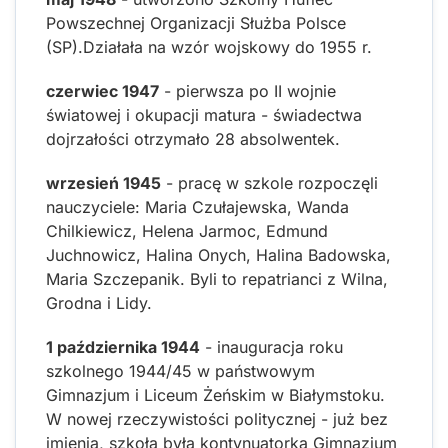
Powszechnej Organizacji Służba Polsce
(SP).Działała na wzór wojskowy do 1955 r.
czerwiec 1947
- pierwsza po II wojnie
światowej i okupacji matura - świadectwa
dojrzałości otrzymało 28 absolwentek.
wrzesień 1945
- pracę w szkole rozpoczęli
nauczyciele: Maria Czułajewska, Wanda
Chilkiewicz, Helena Jarmoc, Edmund
Juchnowicz, Halina Onych, Halina Badowska,
Maria Szczepanik. Byli to repatrianci z Wilna,
Grodna i Lidy.
1 października 1944
- inauguracja roku
szkolnego 1944/45 w państwowym
Gimnazjum i Liceum Żeńskim w Białymstoku.
W nowej rzeczywistości politycznej - już bez
imienia, szkoła była kontynuatorką Gimnazjum