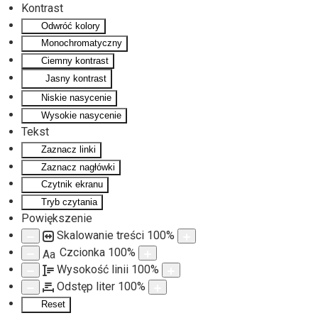
Kontrast
Odwróć kolory
Monochromatyczny
Ciemny kontrast
Jasny kontrast
Niskie nasycenie
Wysokie nasycenie
Tekst
Zaznacz linki
Zaznacz nagłówki
Czytnik ekranu
Tryb czytania
Powiększenie
Skalowanie treści
100
%
Czcionka
100
%
Aa
Wysokość linii
100
%
Odstęp liter
100
%
Reset