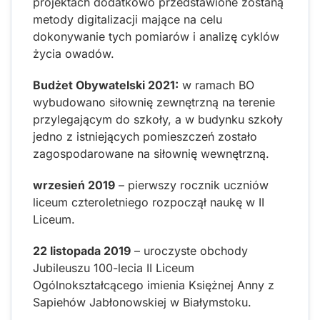
projektach dodatkowo przedstawione zostaną
metody digitalizacji mające na celu
dokonywanie tych pomiarów i analizę cyklów
życia owadów.
Budżet Obywatelski 2021:
w ramach BO
wybudowano siłownię zewnętrzną na terenie
przylegającym do szkoły, a w budynku szkoły
jedno z istniejących pomieszczeń zostało
zagospodarowane na siłownię wewnętrzną.
wrzesień 2019
– pierwszy rocznik uczniów
liceum czteroletniego rozpoczął naukę w II
Liceum.
22 listopada 2019
– uroczyste obchody
Jubileuszu 100-lecia II Liceum
Ogólnokształcącego imienia Księżnej Anny z
Sapiehów Jabłonowskiej w Białymstoku.