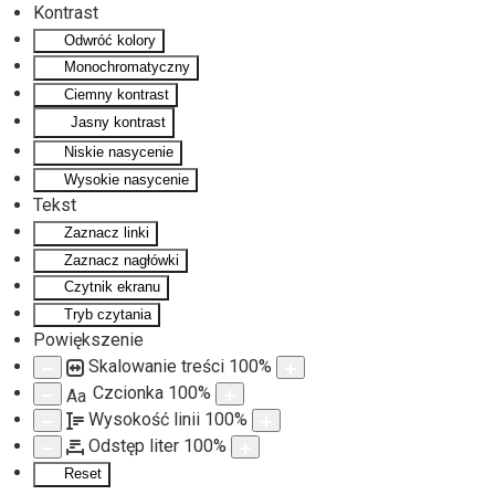
Kontrast
Odwróć kolory
Monochromatyczny
Ciemny kontrast
Jasny kontrast
Niskie nasycenie
Wysokie nasycenie
Tekst
Zaznacz linki
Zaznacz nagłówki
Czytnik ekranu
Tryb czytania
Powiększenie
Skalowanie treści
100
%
Czcionka
100
%
Aa
Wysokość linii
100
%
Odstęp liter
100
%
Reset