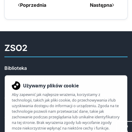
Poprzednia
Następna
ZSO2
Biblioteka
Informacje i regulamin
Biblioteka online
e-legitymacja
mLegitymacja
Obiady
II LO
Ubezpieczenia