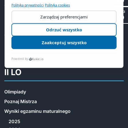
Gabinet dentystyczny
SP 53
RODO
Polityka cookies
ePUAP eDoręczenia
Deklaracja dostępności
Mapa witryny
II LO
Olimpiady
Poznaj Mistrza
Wyniki egzaminu maturalnego
2025