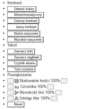
Kontrast
Odwróć kolory
Monochromatyczny
Ciemny kontrast
Jasny kontrast
Niskie nasycenie
Wysokie nasycenie
Tekst
Zaznacz linki
Zaznacz nagłówki
Czytnik ekranu
Tryb czytania
Powiększenie
Skalowanie treści
100
%
Czcionka
100
%
Aa
Wysokość linii
100
%
Odstęp liter
100
%
Reset