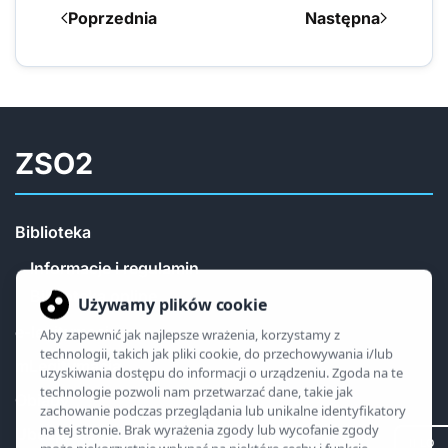
Poprzednia
Następna
ZSO2
Biblioteka
Informacje i regulamin
Biblioteka online
e-legitymacja
mLegitymacja
Obiady
Ubezpieczenia
II LO