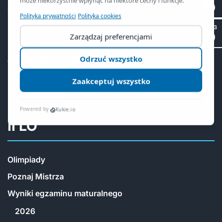
Gabinet dentystyczny
RODO
SP 53
Polityka cookies
ePUAP eDoręczenia
Deklaracja dostępności
Mapa witryny
II LO
Olimpiady
Poznaj Mistrza
Wyniki egzaminu maturalnego
2026