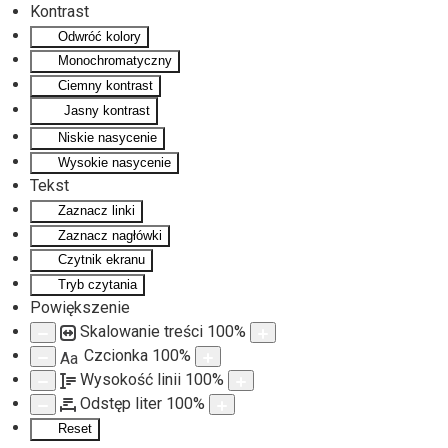
Kontrast
Odwróć kolory
Monochromatyczny
Ciemny kontrast
Jasny kontrast
Niskie nasycenie
Wysokie nasycenie
Tekst
Zaznacz linki
Zaznacz nagłówki
Czytnik ekranu
Tryb czytania
Powiększenie
Skalowanie treści
100
%
Czcionka
100
%
Aa
Wysokość linii
100
%
Odstęp liter
100
%
Reset