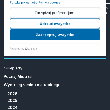
RODO
SP 53
Polityka cookies
ePUAP eDoręczenia
Deklaracja dostępności
Mapa witryny
II LO
Olimpiady
Poznaj Mistrza
Wyniki egzaminu maturalnego
2026
2025
2024