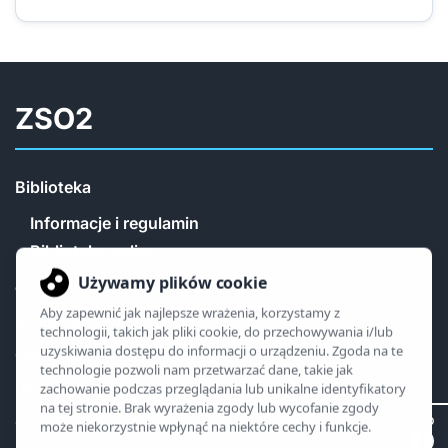
ZSO2
Biblioteka
Informacje i regulamin
Biblioteka online
e-legitymacja
mLegitymacja
Obiady
Ubezpieczenia
Gabinet dentystyczny
II LO