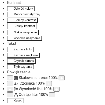
Kontrast
Odwróć kolory
Monochromatyczny
Ciemny kontrast
Jasny kontrast
Niskie nasycenie
Wysokie nasycenie
Tekst
Zaznacz linki
Zaznacz nagłówki
Czytnik ekranu
Tryb czytania
Powiększenie
Skalowanie treści
100
%
Czcionka
100
%
Aa
Wysokość linii
100
%
Odstęp liter
100
%
Reset