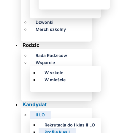
Dzwonki
Merch szkolny
Rodzic
Rada Rodziców
Wsparcie
W szkole
W mieście
Kandydat
II LO
Rekrutacja do I klas II LO
Profile klas I