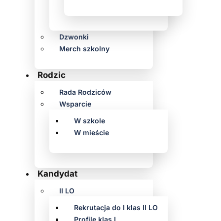
Dzwonki
Merch szkolny
Rodzic
Rada Rodziców
Wsparcie
W szkole
W mieście
Kandydat
II LO
Rekrutacja do I klas II LO
Profile klas I