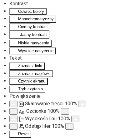
Kontrast
Odwróć kolory
Monochromatyczny
Ciemny kontrast
Jasny kontrast
Niskie nasycenie
Wysokie nasycenie
Tekst
Zaznacz linki
Zaznacz nagłówki
Czytnik ekranu
Tryb czytania
Powiększenie
Skalowanie treści
100
%
Czcionka
100
%
Aa
Wysokość linii
100
%
Odstęp liter
100
%
Reset