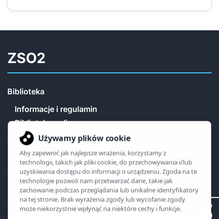
ZSO2
Biblioteka
Informacje i regulamin
Biblioteka online
e-legitymacja
mLegitymacja
Obiady
Ubezpieczenia
Gabinet dentystyczny
II LO