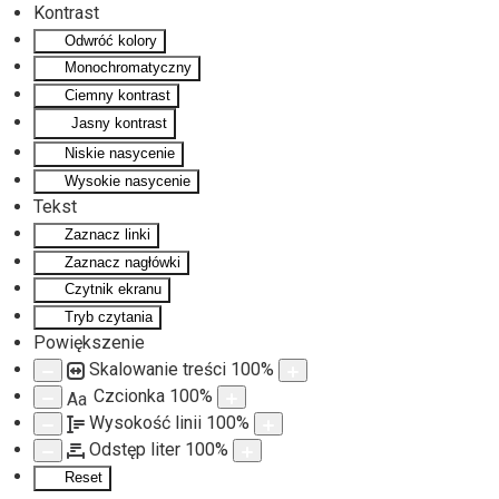
Kontrast
Odwróć kolory
Monochromatyczny
Ciemny kontrast
Jasny kontrast
Niskie nasycenie
Wysokie nasycenie
Tekst
Zaznacz linki
Zaznacz nagłówki
Czytnik ekranu
Tryb czytania
Powiększenie
Skalowanie treści
100
%
Czcionka
100
%
Aa
Wysokość linii
100
%
Odstęp liter
100
%
Reset