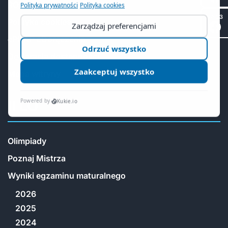
RODO
SP 53
Polityka cookies
ePUAP eDoręczenia
Deklaracja dostępności
Mapa witryny
II LO
Olimpiady
Poznaj Mistrza
Wyniki egzaminu maturalnego
2026
2025
2024