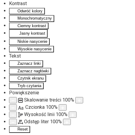
Kontrast
Odwróć kolory
Monochromatyczny
Ciemny kontrast
Jasny kontrast
Niskie nasycenie
Wysokie nasycenie
Tekst
Zaznacz linki
Zaznacz nagłówki
Czytnik ekranu
Tryb czytania
Powiększenie
Skalowanie treści
100
%
Czcionka
100
%
Aa
Wysokość linii
100
%
Odstęp liter
100
%
Reset