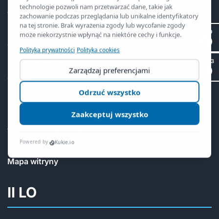
e-legitymacja
mLegitymacja
II LO
Obiady
Ubezpieczenia
SP 53
Gabinet dentystyczny
RODO
Polityka cookies
ePUAP eDoręczenia
Deklaracja dostępności
Mapa witryny
II LO