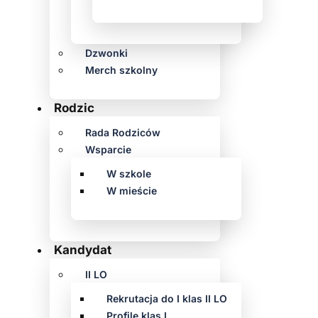
Dzwonki
Merch szkolny
Rodzic
Rada Rodziców
Wsparcie
W szkole
W mieście
Kandydat
II LO
Rekrutacja do I klas II LO
Profile klas I