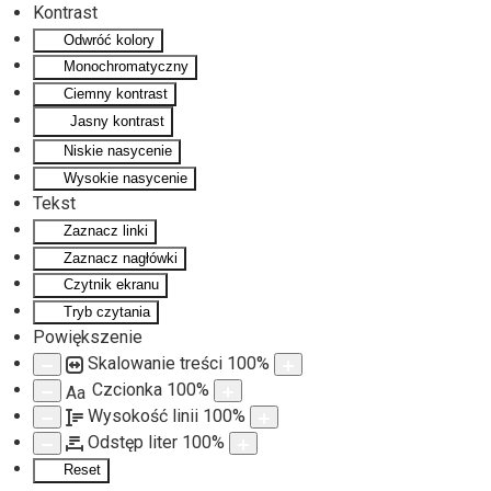
Kontrast
Odwróć kolory
Monochromatyczny
Ciemny kontrast
Jasny kontrast
Niskie nasycenie
Wysokie nasycenie
Tekst
Zaznacz linki
Zaznacz nagłówki
Czytnik ekranu
Tryb czytania
Powiększenie
Skalowanie treści
100
%
Czcionka
100
%
Aa
Wysokość linii
100
%
Odstęp liter
100
%
Reset