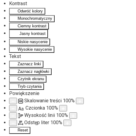
Kontrast
Odwróć kolory
Monochromatyczny
Ciemny kontrast
Jasny kontrast
Niskie nasycenie
Wysokie nasycenie
Tekst
Zaznacz linki
Zaznacz nagłówki
Czytnik ekranu
Tryb czytania
Powiększenie
Skalowanie treści
100
%
Czcionka
100
%
Aa
Wysokość linii
100
%
Odstęp liter
100
%
Reset