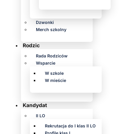
Dzwonki
Merch szkolny
Rodzic
Rada Rodziców
Wsparcie
W szkole
W mieście
Kandydat
II LO
Rekrutacja do I klas II LO
Profile klas I