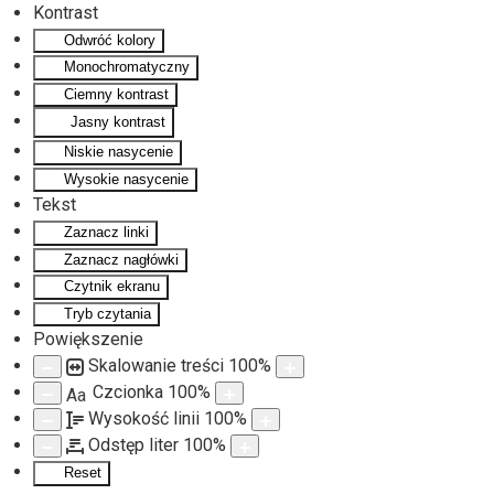
Kontrast
Odwróć kolory
Monochromatyczny
Ciemny kontrast
Jasny kontrast
Niskie nasycenie
Wysokie nasycenie
Tekst
Zaznacz linki
Zaznacz nagłówki
Czytnik ekranu
Tryb czytania
Powiększenie
Skalowanie treści
100
%
Czcionka
100
%
Aa
Wysokość linii
100
%
Odstęp liter
100
%
Reset