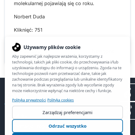
molekularnej pojawiają się co roku.
Norbert Duda
Kliknięć: 751
Poprzednia
Następna
II LO
ZSO2
SP 53
Biblioteka
Informacje i regulamin
Biblioteka online