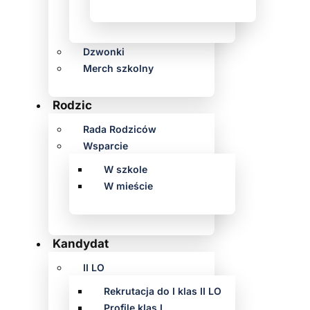
Dzwonki
Merch szkolny
Rodzic
Rada Rodziców
Wsparcie
W szkole
W mieście
Kandydat
II LO
Rekrutacja do I klas II LO
Profile klas I