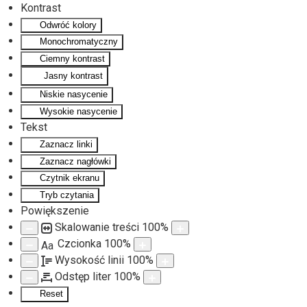
Kontrast
Odwróć kolory
Monochromatyczny
Ciemny kontrast
Jasny kontrast
Niskie nasycenie
Wysokie nasycenie
Tekst
Zaznacz linki
Zaznacz nagłówki
Czytnik ekranu
Tryb czytania
Powiększenie
Skalowanie treści
100
%
Czcionka
100
%
Aa
Wysokość linii
100
%
Odstęp liter
100
%
Reset