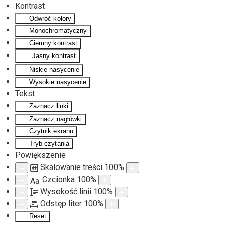
Kontrast
Odwróć kolory
Monochromatyczny
Ciemny kontrast
Jasny kontrast
Niskie nasycenie
Wysokie nasycenie
Tekst
Zaznacz linki
Zaznacz nagłówki
Czytnik ekranu
Tryb czytania
Powiększenie
Skalowanie treści
100
%
Czcionka
100
%
Aa
Wysokość linii
100
%
Odstęp liter
100
%
Reset