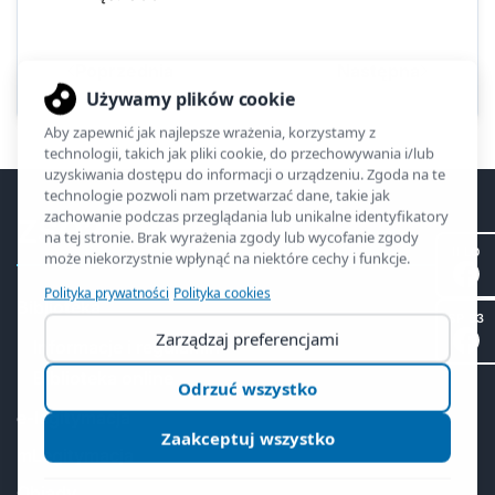
Poprzednia
Następna
ZSO2
II LO
Biblioteka
SP 53
Informacje i regulamin
Biblioteka online
e-legitymacja
mLegitymacja
Obiady