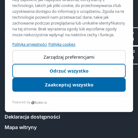
Biblioteka
Informacje i regulamin
Biblioteka online
e-legitymacja
II LO
mLegitymacja
SP 53
Obiady
Ubezpieczenia
Gabinet dentystyczny
RODO
Polityka cookies
ePUAP eDoręczenia
Deklaracja dostępności
Mapa witryny