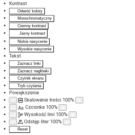
Kontrast
Odwróć kolory
Monochromatyczny
Ciemny kontrast
Jasny kontrast
Niskie nasycenie
Wysokie nasycenie
Tekst
Zaznacz linki
Zaznacz nagłówki
Czytnik ekranu
Tryb czytania
Powiększenie
Skalowanie treści
100
%
Czcionka
100
%
Aa
Wysokość linii
100
%
Odstęp liter
100
%
Reset