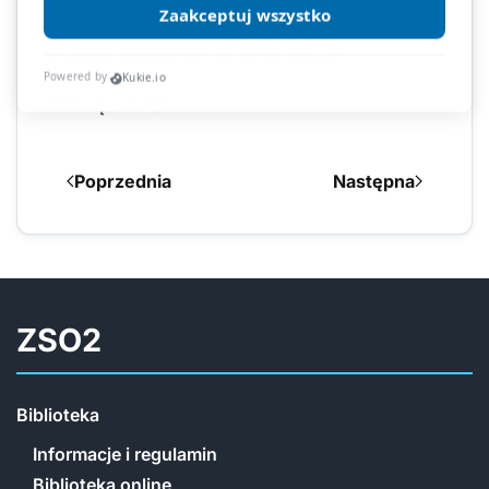
11:00 klasy 8 SP.
Dariusz Bossowski dyrektor szkoły
Kliknięć: 2261
Poprzednia
Następna
ZSO2
Biblioteka
Informacje i regulamin
Biblioteka online