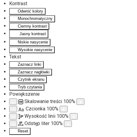
Kontrast
Odwróć kolory
Monochromatyczny
Ciemny kontrast
Jasny kontrast
Niskie nasycenie
Wysokie nasycenie
Tekst
Zaznacz linki
Zaznacz nagłówki
Czytnik ekranu
Tryb czytania
Powiększenie
Skalowanie treści
100
%
Czcionka
100
%
Aa
Wysokość linii
100
%
Odstęp liter
100
%
Reset