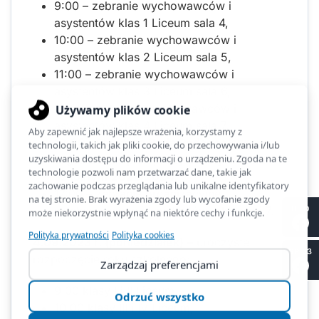
9:00 – zebranie wychowawców i
asystentów klas 1 Liceum sala 4,
10:00 – zebranie wychowawców i
asystentów klas 2 Liceum sala 5,
11:00 – zebranie wychowawców i
asystentów klas 3 Liceum sala 6,
12:00 – zebranie wychowawców i
asystentów klas 4 Liceum sala 7,
13:00 - Plenarna Rada Pedagogiczna –
organizacja i plan pracy szkoły w roku
szkolnym 2023/2024,
17:00 – zebranie organizacyjne
wychowawców i asystentów z klasami 7.
II LO
4.09.2023 r. (poniedziałek)
– uroczyste
SP 53
rozpoczęcie roku szkolnego:
9:00 klasy I i II Liceum,
10:00 klasy III i IV Liceum,