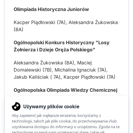
Olimpiada Historyczna Juniorów
Kacper Piądłowski (7A), Aleksandra Żukowska
(8A)
Ogólnopolski Konkurs Historyczny "Losy
Żołnierza i Dzieje Oręża Polskiego"
Aleksandra Żukowska (8A), Maciej
Domalewski (7B), Michalina Ignaciuk (7A),
Jakub Kaliściak ( 7A), Kacper Piądłowski (7A)
Ogólnopolska Olimpiada Wiedzy Chemicznej
Piotr Jaszczuk (8B)
Ogólnopolska Olimpiada Franciszkańska
Amelia Filewicz (8A), Marta Lisowska ( 8B),