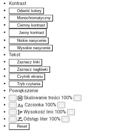
Kontrast
Odwróć kolory
Monochromatyczny
Ciemny kontrast
Jasny kontrast
Niskie nasycenie
Wysokie nasycenie
Tekst
Zaznacz linki
Zaznacz nagłówki
Czytnik ekranu
Tryb czytania
Powiększenie
Skalowanie treści
100
%
Czcionka
100
%
Aa
Wysokość linii
100
%
Odstęp liter
100
%
Reset