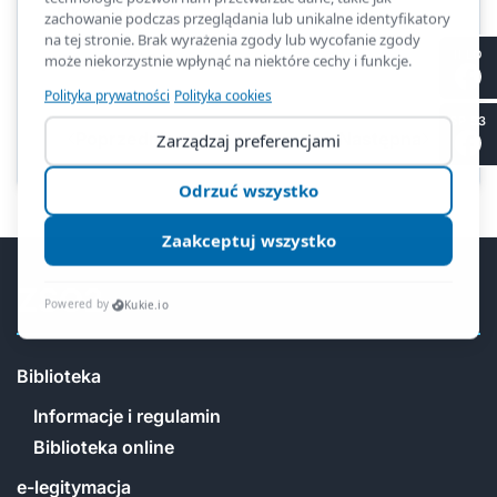
Jakub Pul (7A)
II LO
Kliknięć: 1658
SP 53
Poprzednia
Następna
ZSO2
Biblioteka
Informacje i regulamin
Biblioteka online
e-legitymacja