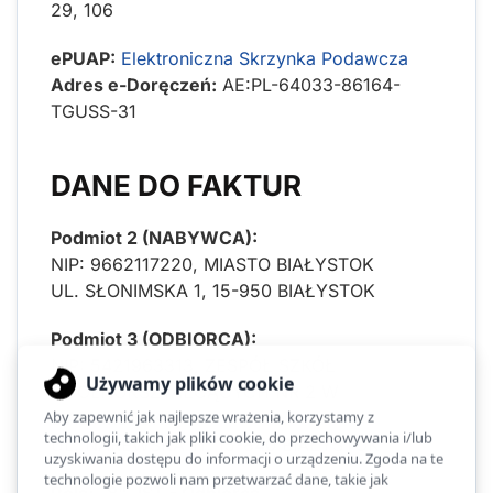
29, 106
ePUAP:
Elektroniczna Skrzynka Podawcza
Adres e-Doręczeń:
AE:PL-64033-86164-
TGUSS-31
DANE DO FAKTUR
Podmiot 2 (NABYWCA):
NIP: 9662117220, MIASTO BIAŁYSTOK
UL. SŁONIMSKA 1, 15-950 BIAŁYSTOK
Podmiot 3 (ODBIORCA):
NIP: 5421963313, ZESPÓŁ SZKÓŁ
OGÓLNOKSZTAŁCĄCYCH NR 2 W
BIAŁYMSTOKU
UL. NAREWSKA 11, 15-840 BIAŁYSTOK
Rola: „8” JST - Odbiorca