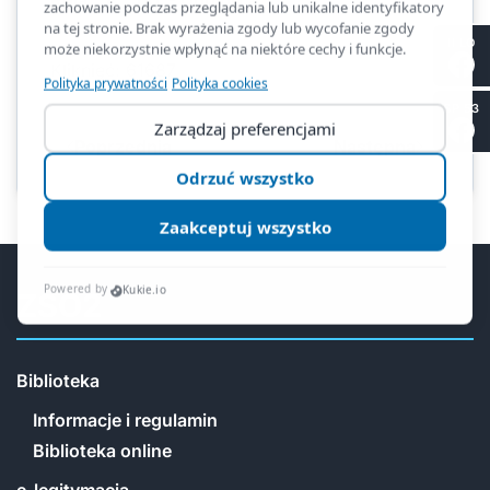
II LO
Kliknięć: 61687
SP 53
Poprzednia
Następna
ZSO2
Biblioteka
Informacje i regulamin
Biblioteka online