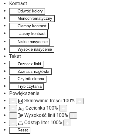
Kontrast
Odwróć kolory
Monochromatyczny
Ciemny kontrast
Jasny kontrast
Niskie nasycenie
Wysokie nasycenie
Tekst
Zaznacz linki
Zaznacz nagłówki
Czytnik ekranu
Tryb czytania
Powiększenie
Skalowanie treści
100
%
Czcionka
100
%
Aa
Wysokość linii
100
%
Odstęp liter
100
%
Reset