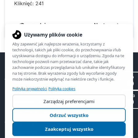
Kliknięć: 241
Poprzednia
Następna
ZSO2
II LO
Biblioteka
SP 53
Informacje i regulamin
Biblioteka online
e-legitymacja
mLegitymacja