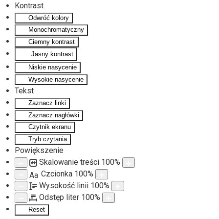
Kontrast
Odwróć kolory
Monochromatyczny
Ciemny kontrast
Jasny kontrast
Niskie nasycenie
Wysokie nasycenie
Tekst
Zaznacz linki
Zaznacz nagłówki
Czytnik ekranu
Tryb czytania
Powiększenie
Skalowanie treści
100
%
Czcionka
100
%
Aa
Wysokość linii
100
%
Odstęp liter
100
%
Reset