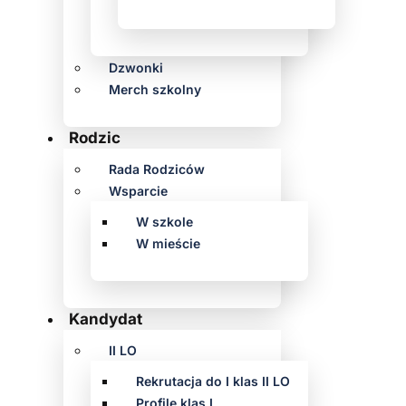
Dzwonki
Merch szkolny
Rodzic
Rada Rodziców
Wsparcie
W szkole
W mieście
Kandydat
II LO
Rekrutacja do I klas II LO
Profile klas I