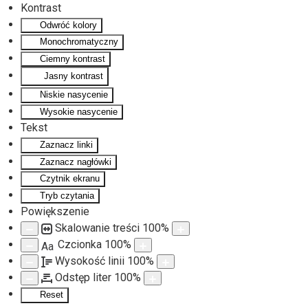
Kontrast
Odwróć kolory
Monochromatyczny
Ciemny kontrast
Jasny kontrast
Niskie nasycenie
Wysokie nasycenie
Tekst
Zaznacz linki
Zaznacz nagłówki
Czytnik ekranu
Tryb czytania
Powiększenie
Skalowanie treści
100
%
Czcionka
100
%
Aa
Wysokość linii
100
%
Odstęp liter
100
%
Reset