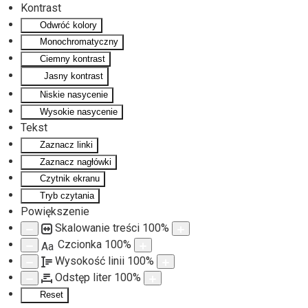
Kontrast
Odwróć kolory
Monochromatyczny
Ciemny kontrast
Jasny kontrast
Niskie nasycenie
Wysokie nasycenie
Tekst
Zaznacz linki
Zaznacz nagłówki
Czytnik ekranu
Tryb czytania
Powiększenie
Skalowanie treści
100
%
Czcionka
100
%
Aa
Wysokość linii
100
%
Odstęp liter
100
%
Reset