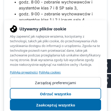
godz. 8:00 - zebranie wychowawców i
asystentów klas 7 i 8 SP sala 3,
godz. 9:00 – zebranie wychowawców i
asystentów klas 1 i 2 Liceum sala 4,
godz. 10:00 – zebranie wychowawców i
asystentów klas 3 i 4 Liceum sala 5,
godz. 11:00- 12:00 - Plenarna Rada
Pedagogiczna – organizacja i plan pracy
szkoły w roku szkolnym 2024/2025,
godz. 19:00 – Spotkanie integracyjne
pracowników.
II LO
2.09.2024 r. (poniedziałek)
– uroczyste
rozpoczęcie roku szkolnego:
SP 53
9:00 kl. I i II Liceum,
10:00 kl. III i IV Liceum,
11:00 kl. 7 i 8 SP.