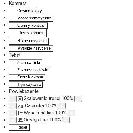
Kontrast
Odwróć kolory
Monochromatyczny
Ciemny kontrast
Jasny kontrast
Niskie nasycenie
Wysokie nasycenie
Tekst
Zaznacz linki
Zaznacz nagłówki
Czytnik ekranu
Tryb czytania
Powiększenie
Skalowanie treści
100
%
Czcionka
100
%
Aa
Wysokość linii
100
%
Odstęp liter
100
%
Reset