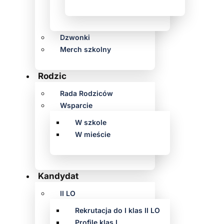
Dzwonki
Merch szkolny
Rodzic
Rada Rodziców
Wsparcie
W szkole
W mieście
Kandydat
II LO
Rekrutacja do I klas II LO
Profile klas I