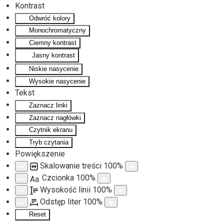
Kontrast
Odwróć kolory
Monochromatyczny
Ciemny kontrast
Jasny kontrast
Niskie nasycenie
Wysokie nasycenie
Tekst
Zaznacz linki
Zaznacz nagłówki
Czytnik ekranu
Tryb czytania
Powiększenie
Skalowanie treści
100
%
Czcionka
100
%
Aa
Wysokość linii
100
%
Odstęp liter
100
%
Reset