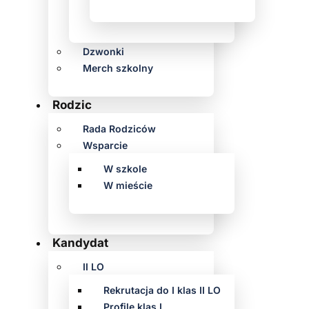
Dzwonki
Merch szkolny
Rodzic
Rada Rodziców
Wsparcie
W szkole
W mieście
Kandydat
II LO
Rekrutacja do I klas II LO
Profile klas I