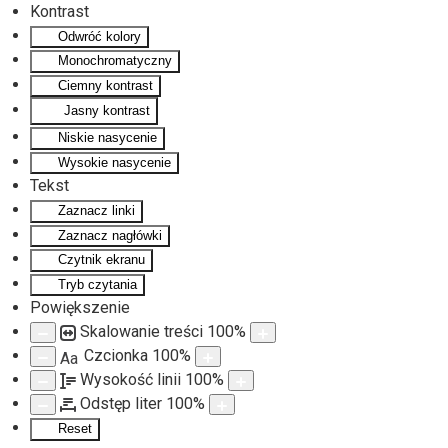
Kontrast
Odwróć kolory
Monochromatyczny
Ciemny kontrast
Jasny kontrast
Niskie nasycenie
Wysokie nasycenie
Tekst
Zaznacz linki
Zaznacz nagłówki
Czytnik ekranu
Tryb czytania
Powiększenie
Skalowanie treści
100
%
Czcionka
100
%
Aa
Wysokość linii
100
%
Odstęp liter
100
%
Reset