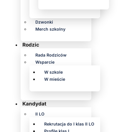
Dzwonki
Merch szkolny
Rodzic
Rada Rodziców
Wsparcie
W szkole
W mieście
Kandydat
II LO
Rekrutacja do I klas II LO
Profile klas I