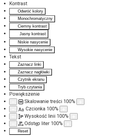
Kontrast
Odwróć kolory
Monochromatyczny
Ciemny kontrast
Jasny kontrast
Niskie nasycenie
Wysokie nasycenie
Tekst
Zaznacz linki
Zaznacz nagłówki
Czytnik ekranu
Tryb czytania
Powiększenie
Skalowanie treści
100
%
Czcionka
100
%
Aa
Wysokość linii
100
%
Odstęp liter
100
%
Reset