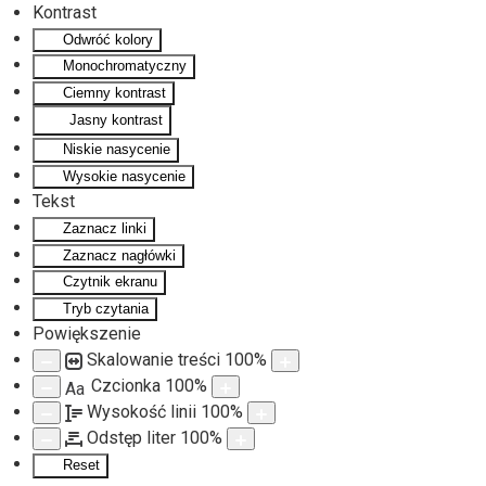
Kontrast
Odwróć kolory
Monochromatyczny
Ciemny kontrast
Jasny kontrast
Niskie nasycenie
Wysokie nasycenie
Tekst
Zaznacz linki
Zaznacz nagłówki
Czytnik ekranu
Tryb czytania
Powiększenie
Skalowanie treści
100
%
Czcionka
100
%
Aa
Wysokość linii
100
%
Odstęp liter
100
%
Reset