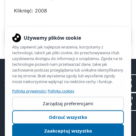
Kliknięć: 2008
Poprzednia
Następna
ZSO2
II LO
Biblioteka
SP 53
Informacje i regulamin
Biblioteka online
e-legitymacja