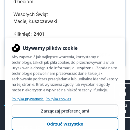
dzieciom.
Wesołych Świąt
Maciej Łuszczewski
Kliknięć: 2401
Poprzednia
Następna
II LO
ZSO2
SP 53
Biblioteka
Informacje i regulamin