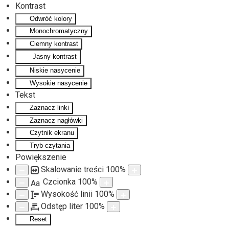
Kontrast
Odwróć kolory
Monochromatyczny
Ciemny kontrast
Jasny kontrast
Niskie nasycenie
Wysokie nasycenie
Tekst
Zaznacz linki
Zaznacz nagłówki
Czytnik ekranu
Tryb czytania
Powiększenie
Skalowanie treści
100
%
Czcionka
100
%
Aa
Wysokość linii
100
%
Odstęp liter
100
%
Reset