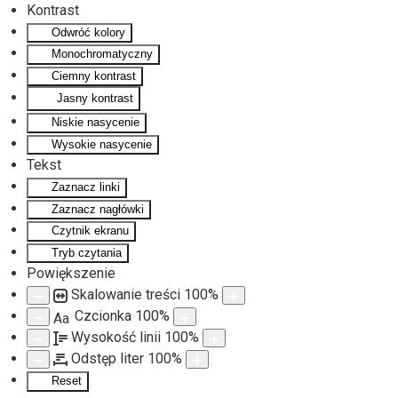
Kontrast
Odwróć kolory
Monochromatyczny
Ciemny kontrast
Jasny kontrast
Niskie nasycenie
Wysokie nasycenie
Tekst
Zaznacz linki
Zaznacz nagłówki
Czytnik ekranu
Tryb czytania
Powiększenie
Skalowanie treści
100
%
Czcionka
100
%
Aa
Wysokość linii
100
%
Odstęp liter
100
%
Reset