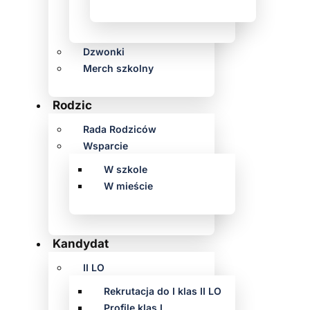
Dzwonki
Merch szkolny
Rodzic
Rada Rodziców
Wsparcie
W szkole
W mieście
Kandydat
II LO
Rekrutacja do I klas II LO
Profile klas I