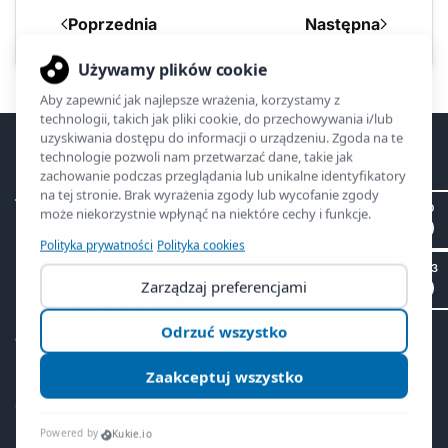
Poprzednia
Następna
ZSO2
II LO
Biblioteka
SP 53
Informacje i regulamin
Biblioteka online
e-legitymacja
mLegitymacja
Obiady
Ubezpieczenia