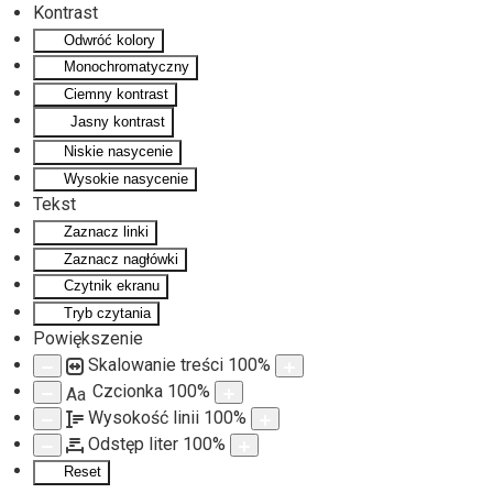
Kontrast
Odwróć kolory
Monochromatyczny
Ciemny kontrast
Jasny kontrast
Niskie nasycenie
Wysokie nasycenie
Tekst
Zaznacz linki
Zaznacz nagłówki
Czytnik ekranu
Tryb czytania
Powiększenie
Skalowanie treści
100
%
Czcionka
100
%
Aa
Wysokość linii
100
%
Odstęp liter
100
%
Reset