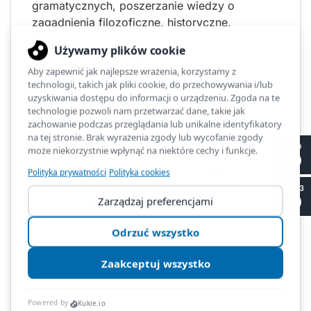
gramatycznych, poszerzanie wiedzy o
zagadnienia filozoficzne, historyczne,
teoretycznoliterackie. To za nimi, a przed nimi:
25 marca kolejny etap pisemny (esej
odwołujący się do wiedzy o przeczytanych
tekstach oraz kolejny test językowy) i etap
ustny, który odbędzie się w dniach 14-15
kwietnia, w Warszawie / Konstancinie-
Jeziornie.
II LO
Gratulujemy sukcesu naszym uczniom,
życzymy wytrwałości w dalszej pracy i
SP 53
powodzenia w zawodach III stopnia !
Agata Rybarczyk
Kliknięć: 1924