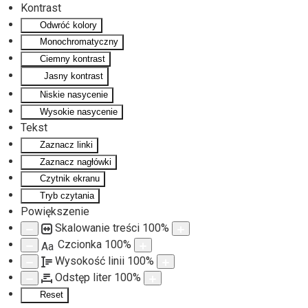
Kontrast
Odwróć kolory
Monochromatyczny
Ciemny kontrast
Jasny kontrast
Niskie nasycenie
Wysokie nasycenie
Tekst
Zaznacz linki
Zaznacz nagłówki
Czytnik ekranu
Tryb czytania
Powiększenie
Skalowanie treści
100
%
Czcionka
100
%
Aa
Wysokość linii
100
%
Odstęp liter
100
%
Reset