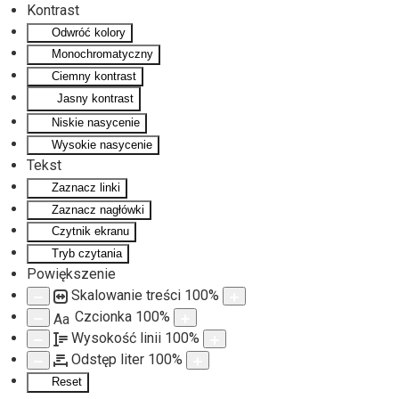
Kontrast
Odwróć kolory
Monochromatyczny
Ciemny kontrast
Jasny kontrast
Niskie nasycenie
Wysokie nasycenie
Tekst
Zaznacz linki
Zaznacz nagłówki
Czytnik ekranu
Tryb czytania
Powiększenie
Skalowanie treści
100
%
Czcionka
100
%
Aa
Wysokość linii
100
%
Odstęp liter
100
%
Reset