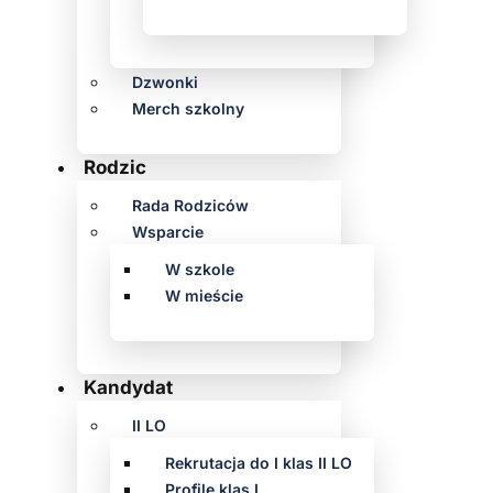
Dzwonki
Merch szkolny
Rodzic
Rada Rodziców
Wsparcie
W szkole
W mieście
Kandydat
II LO
Rekrutacja do I klas II LO
Profile klas I