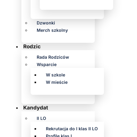
Dzwonki
Merch szkolny
Rodzic
Rada Rodziców
Wsparcie
W szkole
W mieście
Kandydat
II LO
Rekrutacja do I klas II LO
Profile klas I