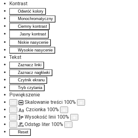
Kontrast
Odwróć kolory
Monochromatyczny
Ciemny kontrast
Jasny kontrast
Niskie nasycenie
Wysokie nasycenie
Tekst
Zaznacz linki
Zaznacz nagłówki
Czytnik ekranu
Tryb czytania
Powiększenie
Skalowanie treści
100
%
Czcionka
100
%
Aa
Wysokość linii
100
%
Odstęp liter
100
%
Reset