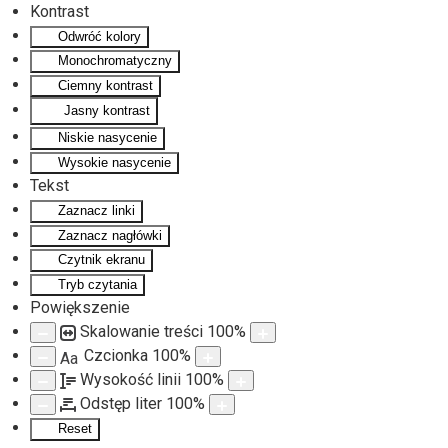
Kontrast
Odwróć kolory
Monochromatyczny
Ciemny kontrast
Jasny kontrast
Niskie nasycenie
Wysokie nasycenie
Tekst
Zaznacz linki
Zaznacz nagłówki
Czytnik ekranu
Tryb czytania
Powiększenie
Skalowanie treści
100
%
Czcionka
100
%
Aa
Wysokość linii
100
%
Odstęp liter
100
%
Reset