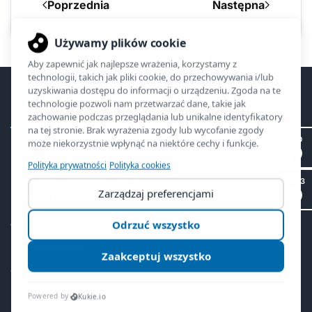
Poprzednia
Następna
ZSO2
II LO
Biblioteka
Informacje i regulamin
SP 53
Biblioteka online
e-legitymacja
mLegitymacja
Obiady
Ubezpieczenia