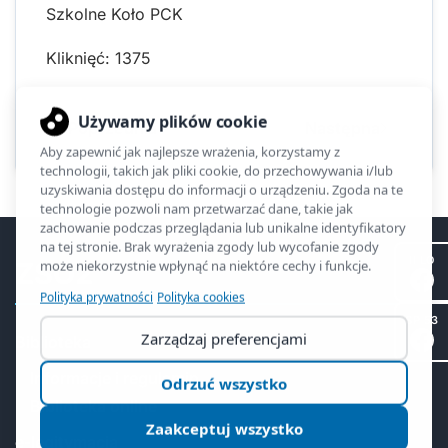
Szkolne Koło PCK
Kliknięć: 1375
Poprzednia
Następna
II LO
ZSO2
SP 53
Biblioteka
Informacje i regulamin
Biblioteka online
e-legitymacja