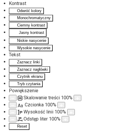
Kontrast
Odwróć kolory
Monochromatyczny
Ciemny kontrast
Jasny kontrast
Niskie nasycenie
Wysokie nasycenie
Tekst
Zaznacz linki
Zaznacz nagłówki
Czytnik ekranu
Tryb czytania
Powiększenie
Skalowanie treści
100
%
Czcionka
100
%
Aa
Wysokość linii
100
%
Odstęp liter
100
%
Reset