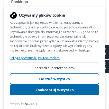
Rankingu.
Szkoły, które zajmą miejsca od pierwszego do
sto pięćdziesiątego, uzyskując status szkoły
platynowej, złotej, srebrnej lub brązowej, mają
prawo posługiwać się tym mianem i
zamieszczać (NIEODPŁATNIE) loga szkoły
danej kategorii, jako placówki, w której
edukacja społeczna, europejska, prawna, z
II LO
dziedziny praw człowieka i/lub historyczna
stoi na wysokim poziomie.
SP 53
Koordynator Główny
mgr Krzysztof M. Maleszewski
Kliknięć: 1202
Poprzednia
Następna