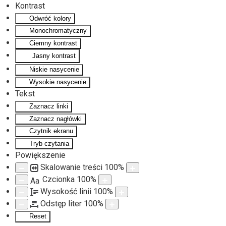
Kontrast
Odwróć kolory
Monochromatyczny
Ciemny kontrast
Jasny kontrast
Niskie nasycenie
Wysokie nasycenie
Tekst
Zaznacz linki
Zaznacz nagłówki
Czytnik ekranu
Tryb czytania
Powiększenie
Skalowanie treści
100
%
Czcionka
100
%
Aa
Wysokość linii
100
%
Odstęp liter
100
%
Reset