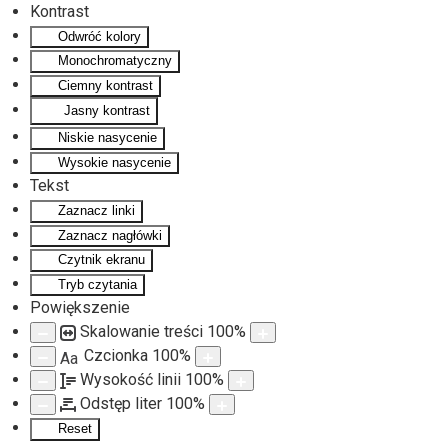
Kontrast
Odwróć kolory
Monochromatyczny
Ciemny kontrast
Jasny kontrast
Niskie nasycenie
Wysokie nasycenie
Tekst
Zaznacz linki
Zaznacz nagłówki
Czytnik ekranu
Tryb czytania
Powiększenie
Skalowanie treści
100
%
Czcionka
100
%
Aa
Wysokość linii
100
%
Odstęp liter
100
%
Reset