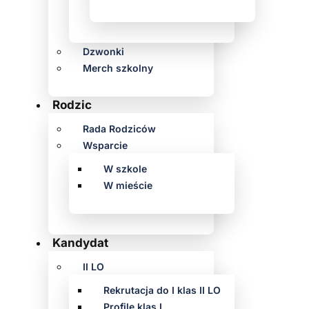
Dzwonki
Merch szkolny
Rodzic
Rada Rodziców
Wsparcie
W szkole
W mieście
Kandydat
II LO
Rekrutacja do I klas II LO
Profile klas I