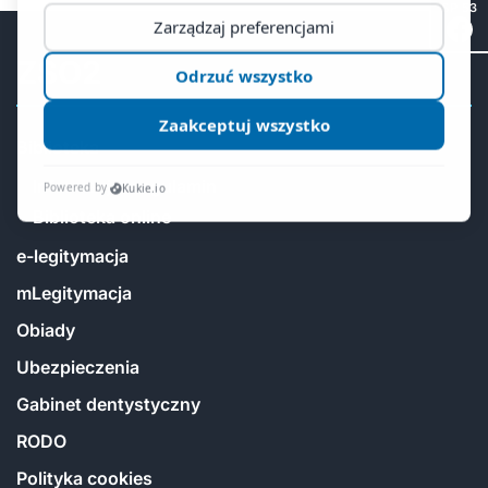
SP 53
ZSO2
Biblioteka
Informacje i regulamin
Biblioteka online
e-legitymacja
mLegitymacja
Obiady
Ubezpieczenia
Gabinet dentystyczny
RODO
Polityka cookies