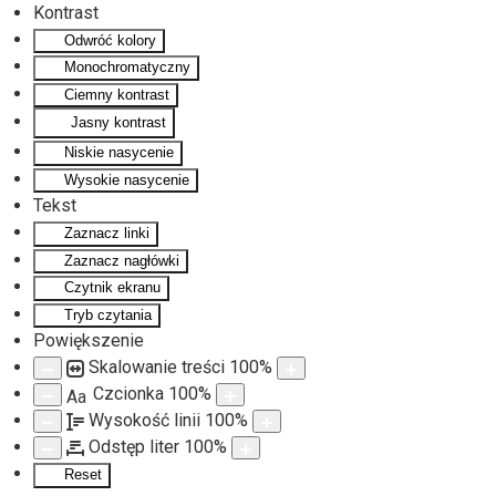
Kontrast
Odwróć kolory
Monochromatyczny
Ciemny kontrast
Jasny kontrast
Niskie nasycenie
Wysokie nasycenie
Tekst
Zaznacz linki
Zaznacz nagłówki
Czytnik ekranu
Tryb czytania
Powiększenie
Skalowanie treści
100
%
Czcionka
100
%
Aa
Wysokość linii
100
%
Odstęp liter
100
%
Reset