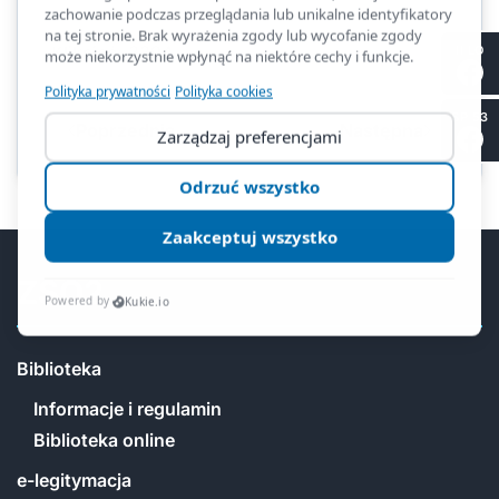
Kliknięć: 3394
II LO
SP 53
Poprzednia
Następna
ZSO2
Biblioteka
Informacje i regulamin
Biblioteka online
e-legitymacja