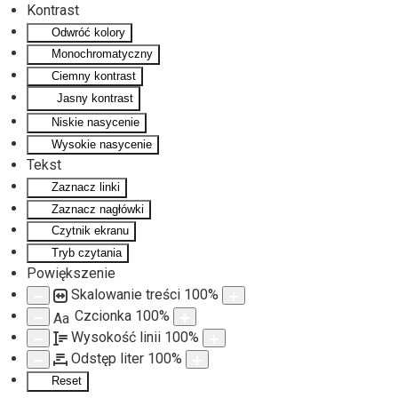
Kontrast
Odwróć kolory
Monochromatyczny
Ciemny kontrast
Jasny kontrast
Niskie nasycenie
Wysokie nasycenie
Tekst
Zaznacz linki
Zaznacz nagłówki
Czytnik ekranu
Tryb czytania
Powiększenie
Skalowanie treści
100
%
Czcionka
100
%
Aa
Wysokość linii
100
%
Odstęp liter
100
%
Reset