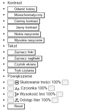
Kontrast
Odwróć kolory
Monochromatyczny
Ciemny kontrast
Jasny kontrast
Niskie nasycenie
Wysokie nasycenie
Tekst
Zaznacz linki
Zaznacz nagłówki
Czytnik ekranu
Tryb czytania
Powiększenie
Skalowanie treści
100
%
Czcionka
100
%
Aa
Wysokość linii
100
%
Odstęp liter
100
%
Reset