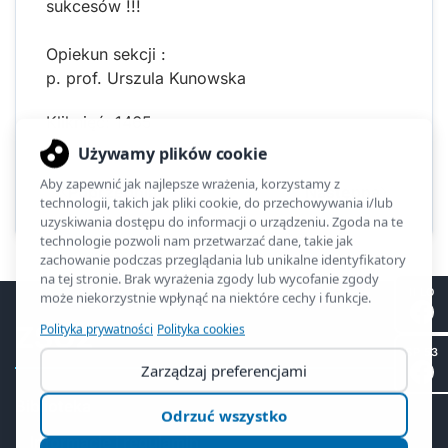
sukcesów !!!
Opiekun sekcji :
p. prof. Urszula Kunowska
Kliknięć: 1465
Poprzednia
Następna
II LO
ZSO2
SP 53
Biblioteka
Informacje i regulamin