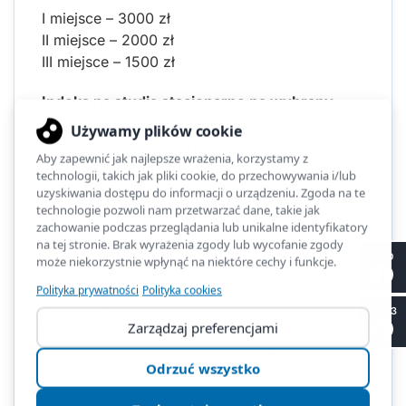
I miejsce – 3000 zł
II miejsce – 2000 zł
III miejsce – 1500 zł
Indeks na studia stacjonarne na wybrany
kierunek prowadzony przez Wydział
Elektryczny Politechniki Białostockiej
Zapisy w terminie od 28 lutego 2026 r. do 27
kwietnia 2026 r. na stronie konkursu:
II LO
METROLIGA 2026.
Formularz zgłoszeniowy wypełnia osoba –
Opiekun (nauczyciel z danej szkoły), który jest
SP 53
wyznaczony w dalszej kolejności do kontaktu
między Organizatorem a uczestnikami
konkursu.