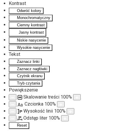
Kontrast
Odwróć kolory
Monochromatyczny
Ciemny kontrast
Jasny kontrast
Niskie nasycenie
Wysokie nasycenie
Tekst
Zaznacz linki
Zaznacz nagłówki
Czytnik ekranu
Tryb czytania
Powiększenie
Skalowanie treści
100
%
Czcionka
100
%
Aa
Wysokość linii
100
%
Odstęp liter
100
%
Reset