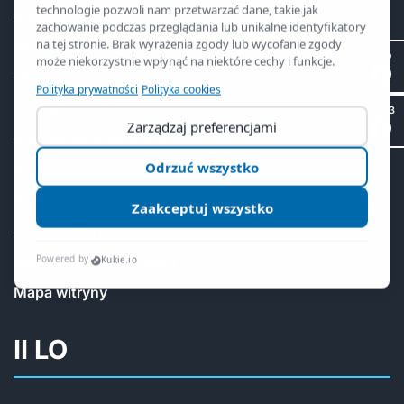
e-legitymacja
mLegitymacja
II LO
Obiady
Ubezpieczenia
SP 53
Gabinet dentystyczny
RODO
Polityka cookies
ePUAP eDoręczenia
Deklaracja dostępności
Mapa witryny
II LO