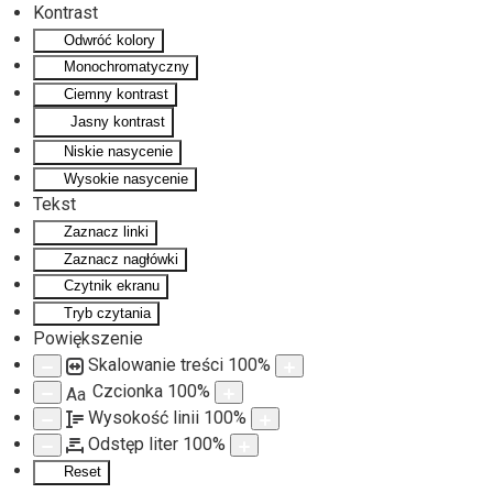
Kontrast
Odwróć kolory
Monochromatyczny
Ciemny kontrast
Jasny kontrast
Niskie nasycenie
Wysokie nasycenie
Tekst
Zaznacz linki
Zaznacz nagłówki
Czytnik ekranu
Tryb czytania
Powiększenie
Skalowanie treści
100
%
Czcionka
100
%
Aa
Wysokość linii
100
%
Odstęp liter
100
%
Reset