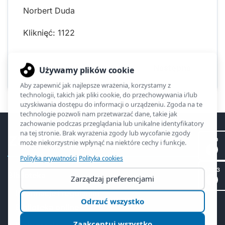
Norbert Duda
Kliknięć: 1122
Poprzednia
Następna
ZSO2
II LO
SP 53
Biblioteka
Informacje i regulamin
Biblioteka online