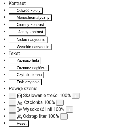
Kontrast
Odwróć kolory
Monochromatyczny
Ciemny kontrast
Jasny kontrast
Niskie nasycenie
Wysokie nasycenie
Tekst
Zaznacz linki
Zaznacz nagłówki
Czytnik ekranu
Tryb czytania
Powiększenie
Skalowanie treści
100
%
Czcionka
100
%
Aa
Wysokość linii
100
%
Odstęp liter
100
%
Reset