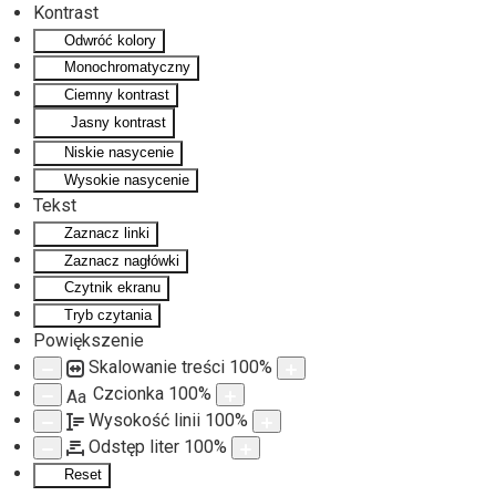
Kontrast
Odwróć kolory
Monochromatyczny
Ciemny kontrast
Jasny kontrast
Niskie nasycenie
Wysokie nasycenie
Tekst
Zaznacz linki
Zaznacz nagłówki
Czytnik ekranu
Tryb czytania
Powiększenie
Skalowanie treści
100
%
Czcionka
100
%
Aa
Wysokość linii
100
%
Odstęp liter
100
%
Reset