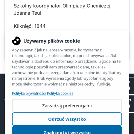
Szkolny koordynator Olimpiady Chemiczej
Joanna Teul
Kliknięć: 1844
Poprzednia
Następna
II LO
ZSO2
SP 53
Biblioteka
Informacje i regulamin
Biblioteka online