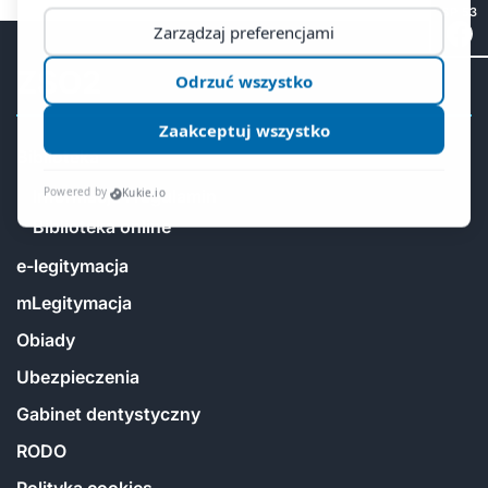
SP 53
ZSO2
Biblioteka
Informacje i regulamin
Biblioteka online
e-legitymacja
mLegitymacja
Obiady
Ubezpieczenia
Gabinet dentystyczny
RODO