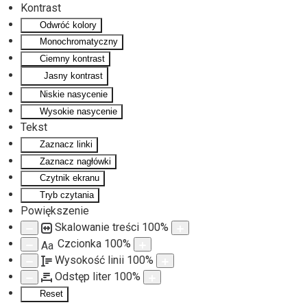
Kontrast
Odwróć kolory
Monochromatyczny
Ciemny kontrast
Jasny kontrast
Niskie nasycenie
Wysokie nasycenie
Tekst
Zaznacz linki
Zaznacz nagłówki
Czytnik ekranu
Tryb czytania
Powiększenie
Skalowanie treści
100
%
Czcionka
100
%
Aa
Wysokość linii
100
%
Odstęp liter
100
%
Reset