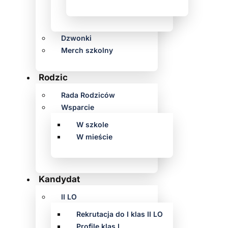
Dzwonki
Merch szkolny
Rodzic
Rada Rodziców
Wsparcie
W szkole
W mieście
Kandydat
II LO
Rekrutacja do I klas II LO
Profile klas I