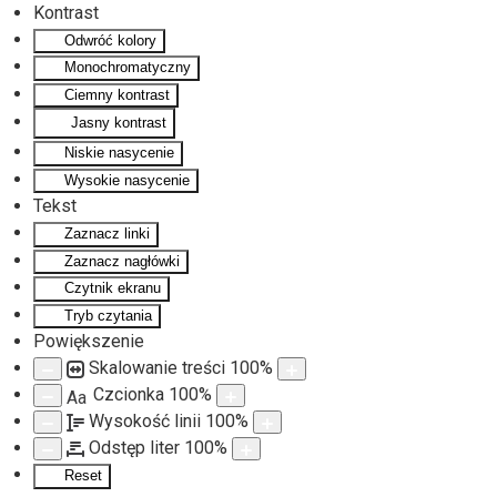
Kontrast
Odwróć kolory
Monochromatyczny
Ciemny kontrast
Jasny kontrast
Niskie nasycenie
Wysokie nasycenie
Tekst
Zaznacz linki
Zaznacz nagłówki
Czytnik ekranu
Tryb czytania
Powiększenie
Skalowanie treści
100
%
Czcionka
100
%
Aa
Wysokość linii
100
%
Odstęp liter
100
%
Reset