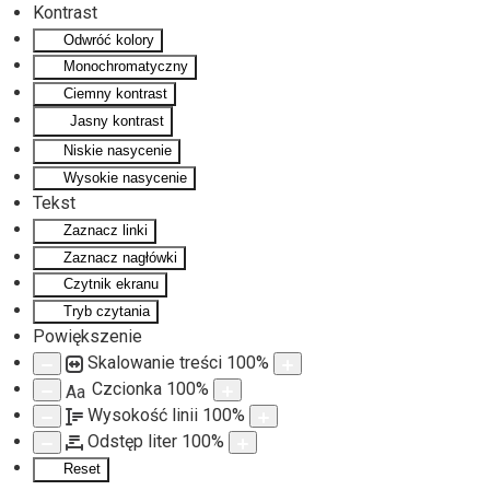
Kontrast
Odwróć kolory
Monochromatyczny
Ciemny kontrast
Jasny kontrast
Niskie nasycenie
Wysokie nasycenie
Tekst
Zaznacz linki
Zaznacz nagłówki
Czytnik ekranu
Tryb czytania
Powiększenie
Skalowanie treści
100
%
Czcionka
100
%
Aa
Wysokość linii
100
%
Odstęp liter
100
%
Reset