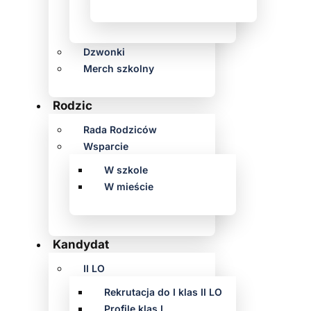
Dzwonki
Merch szkolny
Rodzic
Rada Rodziców
Wsparcie
W szkole
W mieście
Kandydat
II LO
Rekrutacja do I klas II LO
Profile klas I