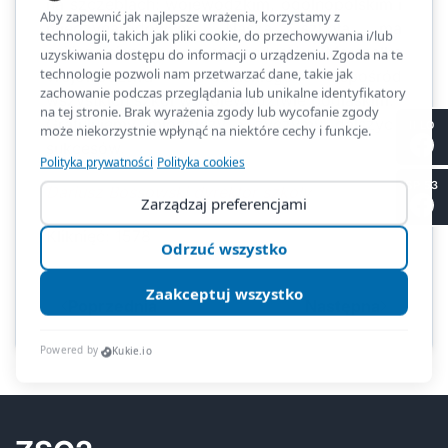
na szczeblach: wojewódzkim, ogólnopolskim i
międzynarodowym. Nasza szkoła ma
najliczniejsze grono stypendystów Marszałka
Województwa Podlaskiego spośród
wszystkich szkół w województwie podlaskim.
Gratulujemy młodzieży i życzymy dalszych
II LO
sukcesów.
SP 53
Dariusz Bossowski dyrektor szkoły
Kliknięć: 1578
Poprzednia
Następna