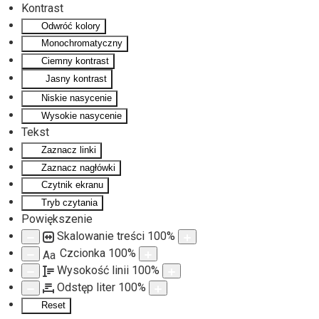
Kontrast
Odwróć kolory
Monochromatyczny
Ciemny kontrast
Jasny kontrast
Niskie nasycenie
Wysokie nasycenie
Tekst
Zaznacz linki
Zaznacz nagłówki
Czytnik ekranu
Tryb czytania
Powiększenie
Skalowanie treści
100
%
Czcionka
100
%
Aa
Wysokość linii
100
%
Odstęp liter
100
%
Reset